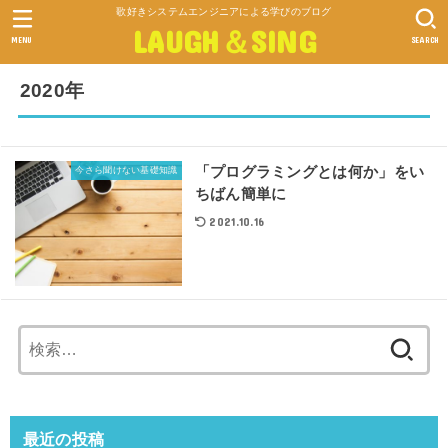
歌好きシステムエンジニアによる学びのブログ
LAUGH＆SING
MENU
SEARCH
2020年
「プログラミングとは何か」をい
今さら聞けない基礎知識
ちばん簡単に
2021.10.16
検
索:
最近の投稿