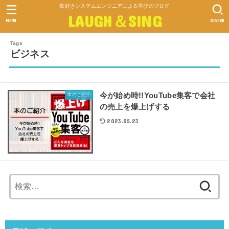
歌好きシステムエンジニアによる学びのブログ
LAUGH＆SING
MENU
SEARCH
ビジネス
今が始め時!!YouTube集客で会社
本のご紹介
の売上を爆上げする
2023.05.23
検
索: