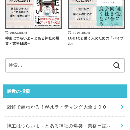
2023.08.18
2023.05.15
神主はつらいよ～とある神社の爆
LGBTQと働く人のための「バイブ
笑・業務日誌～
ル」
検
索:
最近の投稿
図解で超わかる！Webライティング大全１００
神主はつらいよ～とある神社の爆笑・業務日誌～