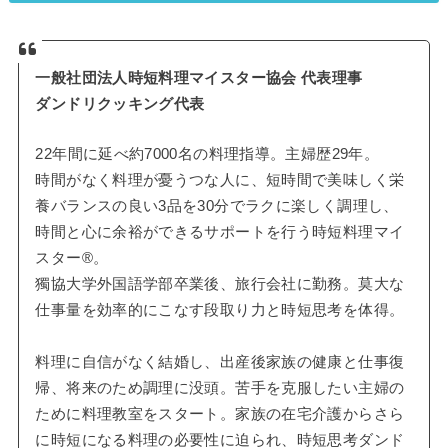
一般社団法人時短料理マイスター協会 代表理事
ダンドリクッキング代表
22年間に延べ約7000名の料理指導。主婦歴29年。
時間がなく料理が憂うつな人に、短時間で美味しく栄
養バランスの良い3品を30分でラクに楽しく調理し、
時間と心に余裕ができるサポートを行う時短料理マイ
スター®。
獨協大学外国語学部卒業後、旅行会社に勤務。莫大な
仕事量を効率的にこなす段取り力と時短思考を体得。
料理に自信がなく結婚し、出産後家族の健康と仕事復
帰、将来のため調理に没頭。苦手を克服したい主婦の
ために料理教室をスタート。家族の在宅介護からさら
に時短になる料理の必要性に迫られ、時短思考ダンド