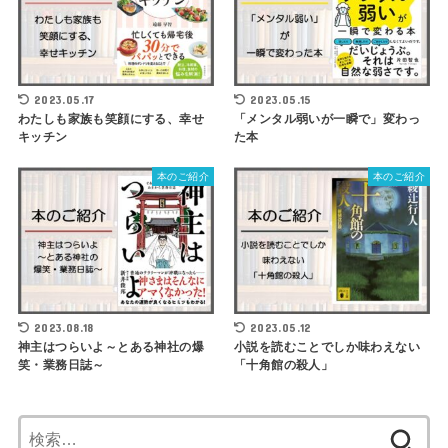
2023.05.17
2023.05.15
わたしも家族も笑顔にする、幸せ
「メンタル弱いが一瞬で」変わっ
キッチン
た本
本のご紹介
本のご紹介
2023.08.18
2023.05.12
神主はつらいよ～とある神社の爆
小説を読むことでしか味わえない
笑・業務日誌～
「十角館の殺人」
検