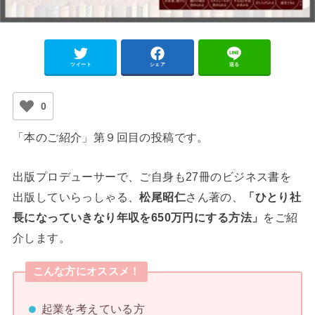
ツイート
シェア
送る
0
「本のご紹介」第９回目の投稿です。
出版プロデューサーで、ご自身も27冊のビジネス書を
出版していらっしゃる、
松尾昭仁
さん著の、
「ひとり社
長になっていきなり年収を650万円にする方法」
をご紹
介します。
こんな方にオススメ！
起業を考えている方