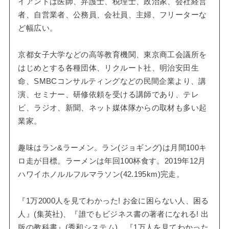
イアントは医師、弁護士、税理士、政治家、会社経営
者、自営業者、公務員、会社員、主婦、フリーターな
ど幅広い。
京都女子大学などの高等教育機関、東京商工会議所を
はじめとする各種団体、リクルート社、明治安田生
命、SMBCコンサルティングなどの民間企業より、講
演、セミナー、研修依頼を受ける講師であり、テレ
ビ、ラジオ、新聞、ネット媒体隊からの取材も多い起
業家。
趣味はラン&ラーメン。ラン(ジョギング)は月間100キ
ロ走が目標。ラーメンは年回100杯食す。2019年12月
ハワイホノルルフルマラソン(42.195km)完走。
『1万2000人を見てわかった! お金に困らない人、困る
人』(集英社)、『誰でもビジネス書の著者になれる! 出
版の教科書』(秀和システム)、『1万人を見てわかった